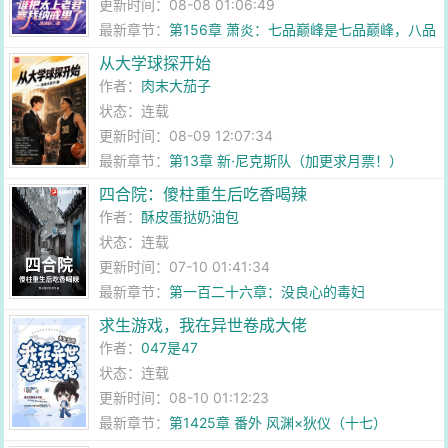
更新时间：08-08 01:06:49
最新章节：
第156章 萧炎：七品巅峰是七品巅峰，八品
是八品，二者不可混为一谈
从大学球探开始
作者：
肉末大茄子
状态：连载
更新时间：08-09 12:07:34
最新章节：
第13章 新·尼克斯队（加更求月票！）
四合院：傻柱重生后吃香喝辣
作者：
酥皮蛋挞奶油包
状态：连载
更新时间：07-10 01:41:34
最新章节：
第一百二十六章：没良心的毒妇
求生游戏，我在异世卷成大佬
作者：
047是47
状态：连载
更新时间：08-10 01:12:23
最新章节：
第1425章 番外 风渊×狄仪（十七）