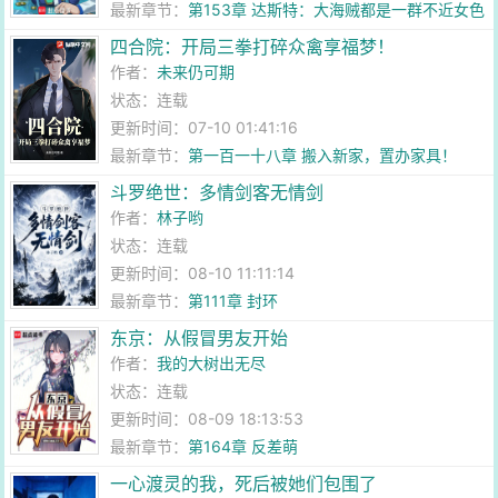
最新章节：
第153章 达斯特：大海贼都是一群不近女色
的家伙吗？
四合院：开局三拳打碎众禽享福梦！
作者：
未来仍可期
状态：连载
更新时间：07-10 01:41:16
最新章节：
第一百一十八章 搬入新家，置办家具！
斗罗绝世：多情剑客无情剑
作者：
林子哟
状态：连载
更新时间：08-10 11:11:14
最新章节：
第111章 封环
东京：从假冒男友开始
作者：
我的大树出无尽
状态：连载
更新时间：08-09 18:13:53
最新章节：
第164章 反差萌
一心渡灵的我，死后被她们包围了