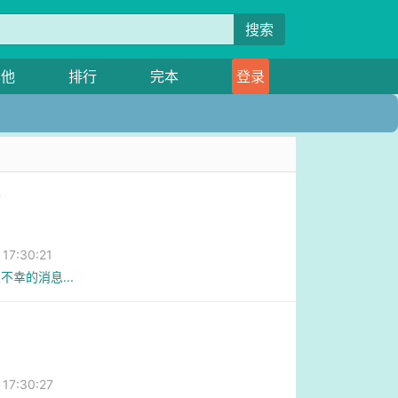
搜索
其他
排行
完本
登录
主
7:30:21
不幸的消息...
骨
7:30:27