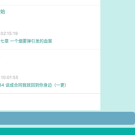
开始
2:15:19
七章 一个烟雾弹引发的血案
早
0:01:55
34 谈成合同我就回到你身边（一更）