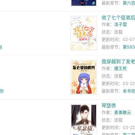
最新章节：
第六百
收了七个徒弟
作者：
洛子雲
状态：连载
更新时间：02-07 1
有
最新章节：
第59
我穿越到了发
作者：
魔王熊
状态：连载
更新时间：03-22 1
你
最新章节：
本书
琴瑟债
作者：
素墨散云
状态：连载
更新时间：03-22 1
最新章节：
第二