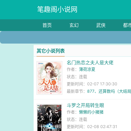
笔趣阁小说网
首页
玄幻
武侠
都
其它小说列表
名门热恋之夫人是大佬
作者：
薄荷凉夏
状态：连载
更新时间：02-07 17:30:30
最新章节：
877、还算数吗（大结
斗罗之开局转生眼
作者：
懒懒的小猪猪
状态：连载
更新时间：02-08 02:47:31