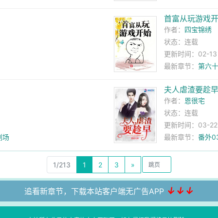
首富从玩游戏
作者：
四宝锦绣
状态：连载
更新时间：02-13 0
最新章节：
第六十
夫人虐渣要趁
作者：
恩很宅
状态：连载
更新时间：03-22 1
剧场
最新章节：
番外0
1/213
1
2
3
»
↓↓↓
追看新章节，下载本站客户端无广告APP