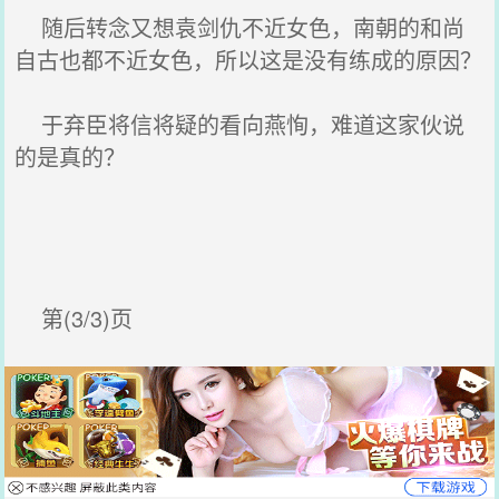
随后转念又想袁剑仇不近女色，南朝的和尚
自古也都不近女色，所以这是没有练成的原因？
于弃臣将信将疑的看向燕恂，难道这家伙说
的是真的？
第(3/3)页