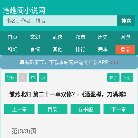
笔趣阁小说网
搜索
首页
玄幻
武侠
都市
历史
网游
科幻
言情
其他
排行
完本
登录
追看新章节，下载本站客户端无广告APP
↓↓↓
字体
大
中
小
换手
关灯
雏燕北归 第二十一章双修？-《酒盈樽，刀满城》
上一章
目录
存书签
下一章
第(3/3)页