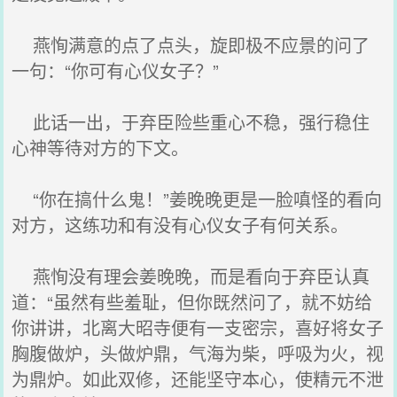
燕恂满意的点了点头，旋即极不应景的问了
一句：“你可有心仪女子？”
此话一出，于弃臣险些重心不稳，强行稳住
心神等待对方的下文。
“你在搞什么鬼！”姜晚晚更是一脸嗔怪的看向
对方，这练功和有没有心仪女子有何关系。
燕恂没有理会姜晚晚，而是看向于弃臣认真
道：“虽然有些羞耻，但你既然问了，就不妨给
你讲讲，北离大昭寺便有一支密宗，喜好将女子
胸腹做炉，头做炉鼎，气海为柴，呼吸为火，视
为鼎炉。如此双修，还能坚守本心，使精元不泄