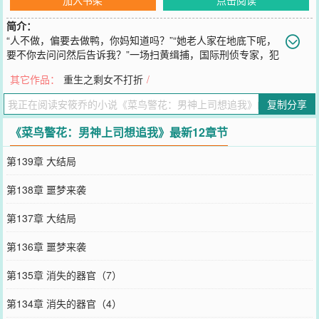
简介：
“人不做，偏要去做鸭，你妈知道吗？”“她老人家在地底下呢，
要不你去问问然后告诉我？”一场扫黄缉捕，国际刑侦专家，犯
罪心理学博士霍斯年被误认为是“鸭”，被菜鸟警花叶琉璃逮捕，从此
其它作品：
重生之剩女不打折
/
开启了一段孽缘。从没想过跟犯罪心理学博士谈恋爱，还是个腹黑高
冷的男人，叶琉璃用血和泪证明了犯罪心理学博士是世界上最招惹不
复制分享
得的可怕雄性生物，一旦招惹，后果很严重……
您要是觉得《
菜鸟警花：男神上司想追我
》还不错的话请不要忘记向
《菜鸟警花：男神上司想追我》最新12章节
您QQ群和微博微信里的朋友推荐哦！
第139章 大结局
第138章 噩梦来袭
第137章 大结局
第136章 噩梦来袭
第135章 消失的器官（7）
第134章 消失的器官（4）