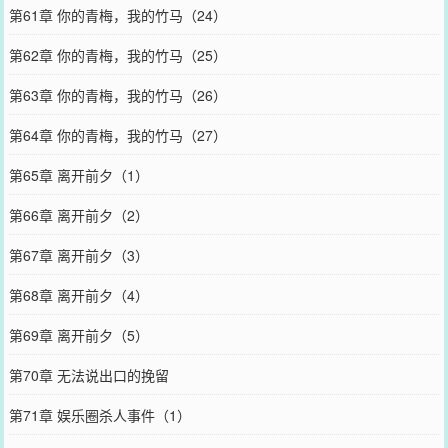
第61章 你的青梅，我的竹马（24）
第62章 你的青梅，我的竹马（25）
第63章 你的青梅，我的竹马（26）
第64章 你的青梅，我的竹马（27）
第65章 离开前夕（1）
第66章 离开前夕（2）
第67章 离开前夕（3）
第68章 离开前夕（4）
第69章 离开前夕（5）
第70章 无法说出口的挽留
第71章 娱乐圈杀人事件（1）