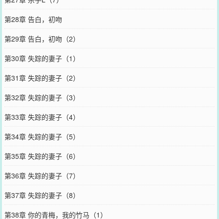
第28章 告白，初吻
第29章 告白，初吻（2）
第30章 失踪的妻子（1）
第31章 失踪的妻子（2）
第32章 失踪的妻子（3）
第33章 失踪的妻子（4）
第34章 失踪的妻子（5）
第35章 失踪的妻子（6）
第36章 失踪的妻子（7）
第37章 失踪的妻子（8）
第38章 你的青梅，我的竹马（1）