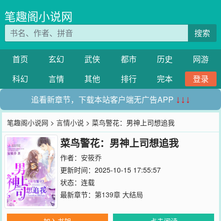
笔趣阁小说网
搜索
首页
玄幻
武侠
都市
历史
网游
科幻
言情
其他
排行
完本
登录
追看新章节，下载本站客户端无广告APP
↓↓↓
笔趣阁小说网
>
言情小说
> 菜鸟警花：男神上司想追我
菜鸟警花：男神上司想追我
作者：
安筱乔
更新时间：2025-10-15 17:55:57
状态：连载
最新章节：
第139章 大结局
加入书架
点击阅读