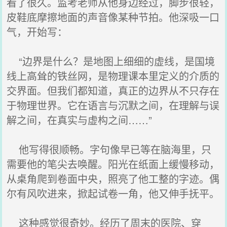
看了很久。监考老师从他身边经过，脚步很轻，
皮鞋底摩擦地面的声音像某种节拍。他深吸一口
气，开始写：
“边界是什么？是地图上细细的虚线，是国境
线上高耸的铁丝网，是物理课本里定义的介质的
交界面。但我们都知道，真正的边界从不只存在
于物理世界。它在语言与沉默之间，在理解与误
解之间，在真实与虚构之间……”
他写得很顺畅。字句像早已等在脑海里，只
需要他的笔尖去唤醒。阳光在纸面上缓慢移动，
从桌角爬到卷面中央，照亮了他工整的字迹。偶
尔有风吹进来，掀起试卷一角，他又伸手抚平。
这种感觉很奇妙。经历了周末的医院、穿