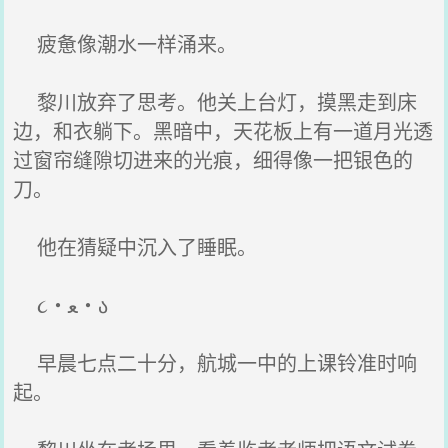
疲惫像潮水一样涌来。
黎川放弃了思考。他关上台灯，摸黑走到床
边，和衣躺下。黑暗中，天花板上有一道月光透
过窗帘缝隙切进来的光痕，细得像一把银色的
刀。
他在猜疑中沉入了睡眠。
૮・ﻌ・ა
早晨七点二十分，航城一中的上课铃准时响
起。