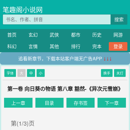
笔趣阁小说网
搜索
首页
玄幻
武侠
都市
历史
网游
科幻
言情
其他
排行
完本
登录
追看新章节，下载本站客户端无广告APP
↓↓↓
字体
大
中
小
换手
关灯
第一卷 向日葵の物语 第八章 豁然-《异次元雪崩》
上一章
目录
存书签
下一章
第(1/3)页