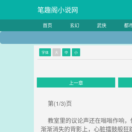
笔趣阁小说网
首页
玄幻
武侠
都
字体
大
中
小
上一章
第(1/3)页
教室里的议论声还在嗡嗡作响，像
渐渐消失的背影上，心脏擂鼓般狂