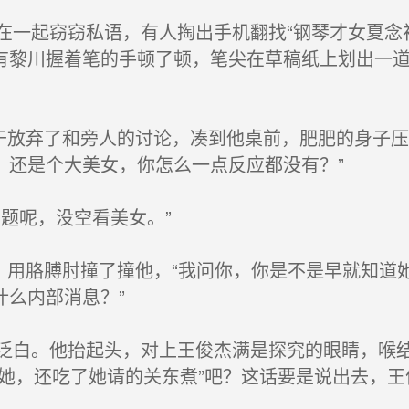
一起窃窃私语，有人掏出手机翻找“钢琴才女夏念
有黎川握着笔的手顿了顿，笔尖在草稿纸上划出一
于放弃了和旁人的讨论，凑到他桌前，肥肥的身子压
，还是个大美女，你怎么一点反应都没有？”
题呢，没空看美女。”
，用胳膊肘撞了撞他，“我问你，你是不是早就知道
什么内部消息？”
白。他抬起头，对上王俊杰满是探究的眼睛，喉结
识她，还吃了她请的关东煮”吧？这话要是说出去，