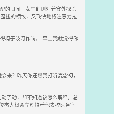
初”的旧闻，女生们则对着窗外探头
道歪扭的横线，又飞快地将注意力拉
得椅子吱呀作响，“早上我就觉得你
她会来？昨天你还跟我打听夏念初，
动了动，却不知道该怎么解释。总
王俊杰大概会立刻拉着他去校医务室