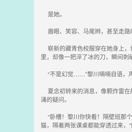
是她。
眉眼、笑容、马尾辫，甚至走路时
崭新的藏青色校服穿在她身上，像
里，却像一把淬了冰的刀，瞬间刺
“不是幻觉……”黎川喃喃自语，声
夏念初转来的消息，像颗炸雷在航
涌的疑问。
“卧槽！黎川你快看！隔壁班那个
猫，隔着两张课桌都能穿透过来，