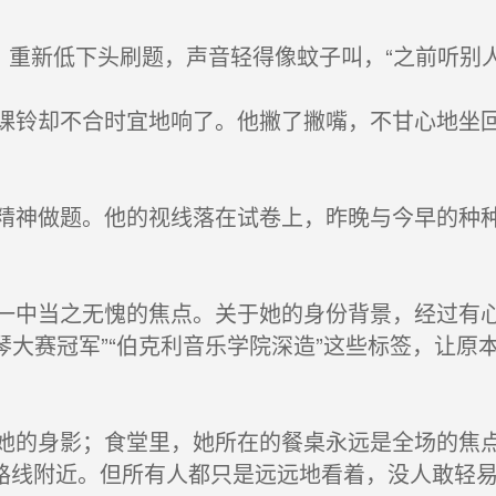
，重新低下头刷题，声音轻得像蚊子叫，“之前听别
铃却不合时宜地响了。他撇了撇嘴，不甘心地坐回
。
神做题。他的视线落在试卷上，昨晚与今早的种种
中当之无愧的焦点。关于她的身份背景，经过有心
钢琴大赛冠军”“伯克利音乐学院深造”这些标签，让
的身影；食堂里，她所在的餐桌永远是全场的焦点
路线附近。但所有人都只是远远地看着，没人敢轻