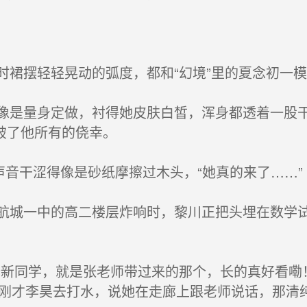
裙摆轻轻晃动的弧度，都和“幻境”里的夏念初一模
是量身定做，衬得她皮肤白皙，浑身都透着一股干
破了他所有的侥幸。
音干涩得像是砂纸摩擦过木头，“她真的来了……”
城一中的高二楼层炸响时，黎川正把头埋在数学试
新同学，就是张老师带过来的那个，长的真好看嘞
“刚才李昊去打水，说她在走廊上跟老师说话，那清纯