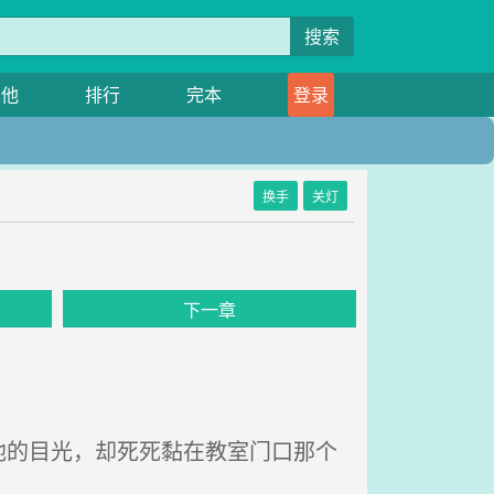
搜索
其他
排行
完本
登录
换手
关灯
下一章
的目光，却死死黏在教室门口那个