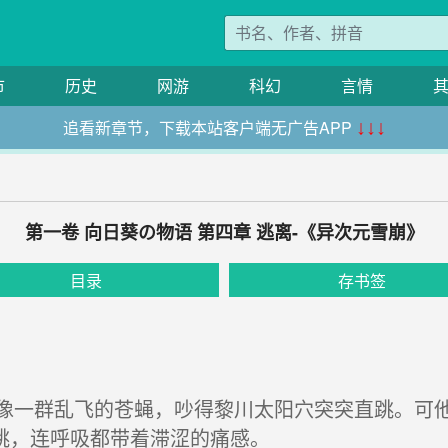
市
历史
网游
科幻
言情
追看新章节，下载本站客户端无广告APP
↓↓↓
第一卷 向日葵の物语 第四章 逃离-《异次元雪崩》
目录
存书签
一群乱飞的苍蝇，吵得黎川太阳穴突突直跳。可他
跳，连呼吸都带着滞涩的痛感。