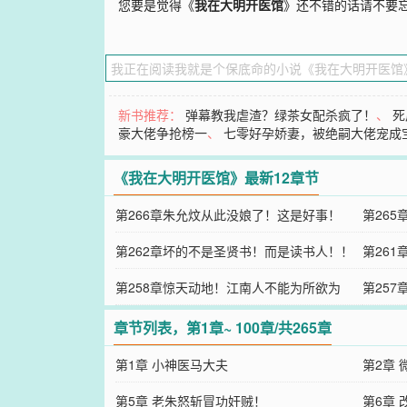
您要是觉得《
我在大明开医馆
》还不错的话请不要
新书推荐：
弹幕教我虐渣？绿茶女配杀疯了！
、
死
豪大佬争抢榜一
、
七零好孕娇妻，被绝嗣大佬宠成
《我在大明开医馆》最新12章节
第266章朱允炆从此没娘了！这是好事！
第26
第262章坏的不是圣贤书！而是读书人！！
第26
第258章惊天动地！江南人不能为所欲为
第25
章节列表，第1章~ 100章/共265章
第1章 小神医马大夫
第2章
第5章 老朱怒斩冒功奸贼！
第6章