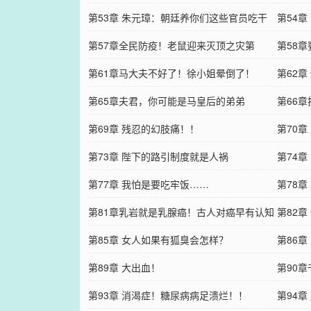
第53章 朱元璋：朝廷养你们这些官员吃干
第54章
第57章全民防疫！老鼠迎来灭顶之灾第
第58
第61章马大夫不好了！徐小姐晕倒了！
第62
第65章夫君，你可能是马皇后的弟弟
第66
第69章 残忍的幻肢痛！！
第70
第73章 陛下的路引制度就是人祸
第74
第77章 我怕是要吃牢饭……
第78
第81章乳岩就是乳腺癌！古人对癌早有认知
第82章
第85章 女人如果有狐臭会怎样？
第86
第89章 大出血！
第90
第93章 消渴症！糖尿病病足溃烂！！
第94