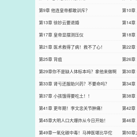
第9章 他连皇帝都敢训斥？
第10
第13章 徐妙云要退婚
第14
第17章 皇帝显摆测压仪
第18
第21章 医术救得了病！救不了心！
第22
第25章 背疽
第26
第29章你不是缺人体标本吗？拿他来做啊
第30
第33章 肾亏还服助兴药？不要命吗？
第34
第37章 小孩饿得要吃土！！
第38
第41章 更年期！李文忠关节肿痛！
第42
第45章大明人口大爆炸从今日开始！
第46
第49章一氧化碳中毒！马神医堪比华佗
第50