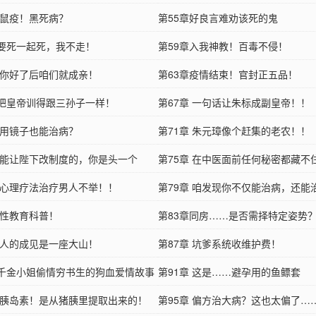
 鼠疫！黑死病？
第55章好良言难劝该死的鬼
章要死一起死，我不走！
第59章入我神教！百毒不侵！
章 你好了后咱们就成亲！
第63章疫情结束！官封正五品！
章把皇帝训得跟三孙子一样！
第67章 一句话让朱标成副皇帝！！
章 用镜子也能治病？
第71章 朱元璋像个赶集的老农！！
章 能让陛下改制度的，你是头一个
第75章 在中医面前任何秘密都藏不
章 心理疗法治疗男人不举！！
第79章 咱发现你不仅能治病，还能
 性教育科普！
第83章同房……是否需择特定姿势
章 人的成见是一座大山！
第87章 坑爹系统收维护费！
章千金小姐偷情穷书生的狗血爱情故事
第91章 这是……避孕用的鱼鳔套
章 胰岛素！是从猪胰里提取出来的！
第95章 偏方治大病？这也太偏了…