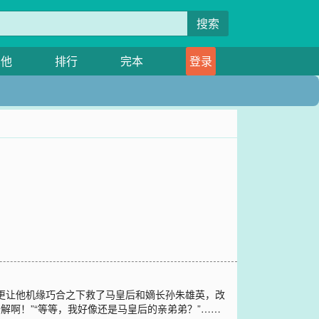
搜索
其他
排行
完本
登录
更让他机缘巧合之下救了马皇后和嫡长孙朱雄英，改
解啊！”“等等，我好像还是马皇后的亲弟弟？”……