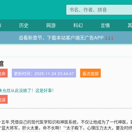
市
历史
网游
科幻
言情
追看新章节，下载本站客户端无广告APP
↓↓↓
馆
底命
更新时间：2025-11-24 23:44:47
直达底部
章朱允炆从此没娘了！这是好事！
阅读
十五年.凭借自己的现代医学知识和神医系统，不仅让他成为了一代神医，
“蓝大将军，肝火太重，命不长啊！”“太子殿下，心理压力太大，要及时纾