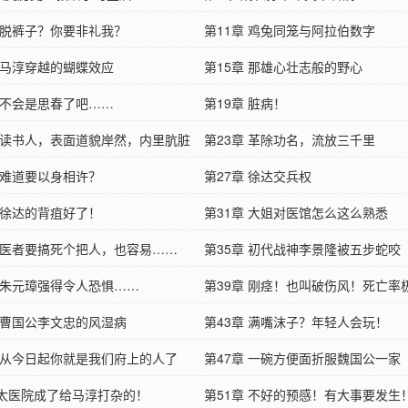
章 脱裤子？你要非礼我？
第11章 鸡兔同笼与阿拉伯数字
章 马淳穿越的蝴蝶效应
第15章 那雄心壮志般的野心
章 不会是思春了吧……
第19章 脏病！
章 读书人，表面道貌岸然，内里肮脏
第23章 革除功名，流放三千里
章 难道要以身相许？
第27章 徐达交兵权
章 徐达的背疽好了！
第31章 大姐对医馆怎么这么熟悉
章 医者要搞死个把人，也容易……
第35章 初代战神李景隆被五步蛇咬
章 朱元璋强得令人恐惧……
第39章 刚痉！也叫破伤风！死亡率
章 曹国公李文忠的风湿病
第43章 满嘴沫子？年轻人会玩！
章 从今日起你就是我们府上的人了
第47章 一碗方便面折服魏国公一家
章太医院成了给马淳打杂的！
第51章 不好的预感！有大事要发生