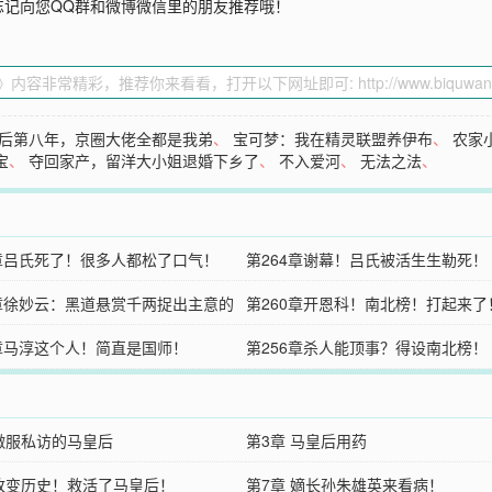
忘记向您QQ群和微博微信里的朋友推荐哦！
后第八年，京圈大佬全都是我弟
、
宝可梦：我在精灵联盟养伊布
、
农家
宝
、
夺回家产，留洋大小姐退婚下乡了
、
不入爱河
、
无法之法
、
5章吕氏死了！很多人都松了口气！
第264章谢幕！吕氏被活生生勒死！
1章徐妙云：黑道悬赏千两捉出主意的
第260章开恩科！南北榜！打起来了
7章马淳这个人！简直是国师！
第256章杀人能顶事？得设南北榜！
 微服私访的马皇后
第3章 马皇后用药
 改变历史！救活了马皇后！
第7章 嫡长孙朱雄英来看病！