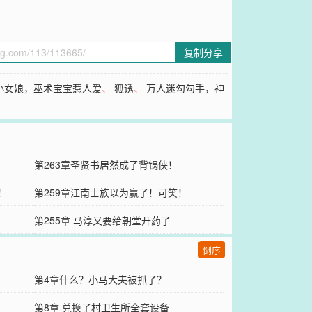
复制分享
小女娘，巫术宝宝惹人爱
、
狐诱
、
万人迷勾勾手，神
第263章圣贤书居然成了背锅侠！
！
第259章江南士族以为赢了！可笑！
第255章 马淳又要给朝堂开药了
倒序
第4章什么？小马大夫被抓了？
第8章 兑换了村卫生所全套设备