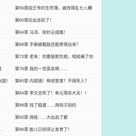
第56章阎王爷的生死簿，被改得乱七八糟
第60章拉出去砍了！
第64章 马淳、徐妙云成婚！
第68章 手脚被截肢还能笑得出来？
第72章 老朱：你要是欺负她，咱就阉了你
住
第76章 我的一世英名啊……
治国！
第80章 内窥镜！伸进胃里？不得死人？
？
第84章 李文忠死了！朱元璋杀大夫！！
第88章 找了稳婆……用钩子刮的
第92章 痔疮……大出血了都
…
第96章 胎儿已经停止发育了！