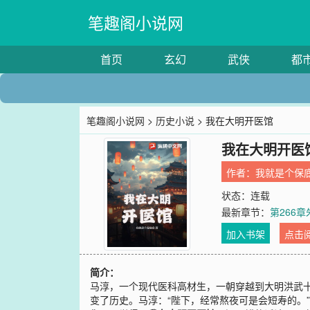
笔趣阁小说网
首页
玄幻
武侠
都
笔趣阁小说网
>
历史小说
> 我在大明开医馆
我在大明开医
作者：
我就是个保
状态：连载
最新章节：
第266
加入书架
点击
简介：
马淳，一个现代医科高材生，一朝穿越到大明洪武
变了历史。马淳：“陛下，经常熬夜可是会短寿的。”