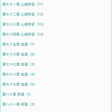
第七十一章 心戒传说（11）
第七十二章 心戒传说（12）
第七十三章 心戒传说（13）
第七十四章 心戒传说（14）
第七十五章 血湖（1）
第七十六章 血湖（2）
第七十七章 血湖（3）
第七十八章 血湖（4）
第七十九章 血湖（5）
第八十章 弃城（1）
第八十一章 弃城（2）