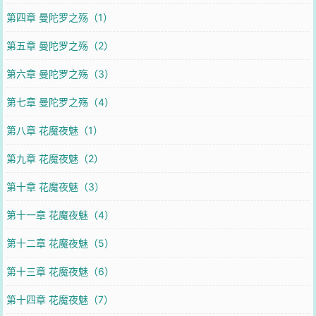
第四章 曼陀罗之殇（1）
第五章 曼陀罗之殇（2）
第六章 曼陀罗之殇（3）
第七章 曼陀罗之殇（4）
第八章 花魔夜魅（1）
第九章 花魔夜魅（2）
第十章 花魔夜魅（3）
第十一章 花魔夜魅（4）
第十二章 花魔夜魅（5）
第十三章 花魔夜魅（6）
第十四章 花魔夜魅（7）