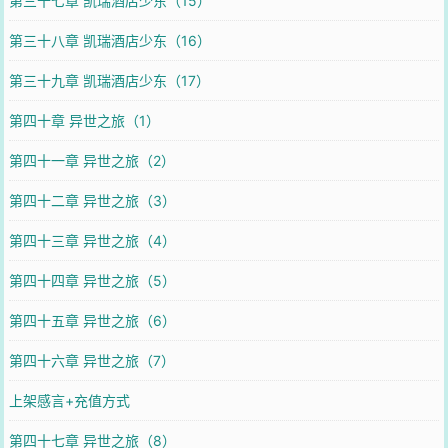
第三十七章 凯瑞酒店少东（15）
第三十八章 凯瑞酒店少东（16）
第三十九章 凯瑞酒店少东（17）
第四十章 异世之旅（1）
第四十一章 异世之旅（2）
第四十二章 异世之旅（3）
第四十三章 异世之旅（4）
第四十四章 异世之旅（5）
第四十五章 异世之旅（6）
第四十六章 异世之旅（7）
上架感言+充值方式
第四十七章 异世之旅（8）