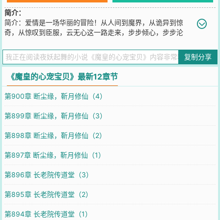
简介：
简介：爱情是一场华丽的冒险！从人间到魔界，从诡异到惊
奇，从惊叹到臣服，云无心这一路走来，步步倾心，步步沦
陷！但想不到，一场执迷抵不过一场算计！而精灵森林是人、魔、神
三界背后最后的一块乐土！当云无心涅槃重生，究竟是成就了华丽的
复制分享
凤凰飞天还是一只露出锋利爪牙的“小狮子”？危险迷人！【本文小
虐，女强男腹黑结局一对一】
《魔皇的心宠宝贝》最新12章节
您要是觉得《
魔皇的心宠宝贝
》还不错的话请不要忘记向您QQ群和微
博微信里的朋友推荐哦！
第900章 断尘缘，靳月修仙（4）
第899章 断尘缘，靳月修仙（3）
第898章 断尘缘，靳月修仙（2）
第897章 断尘缘，靳月修仙（1）
第896章 长老院传道堂（3）
第895章 长老院传道堂（2）
第894章 长老院传道堂（1）