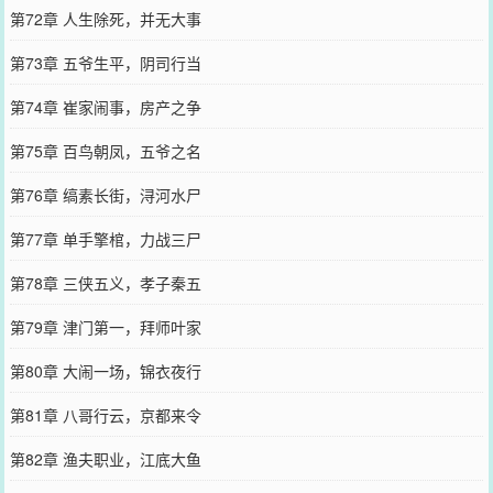
第72章 人生除死，并无大事
第73章 五爷生平，阴司行当
第74章 崔家闹事，房产之争
第75章 百鸟朝凤，五爷之名
第76章 缟素长街，浔河水尸
第77章 单手擎棺，力战三尸
第78章 三侠五义，孝子秦五
第79章 津门第一，拜师叶家
第80章 大闹一场，锦衣夜行
第81章 八哥行云，京都来令
第82章 渔夫职业，江底大鱼