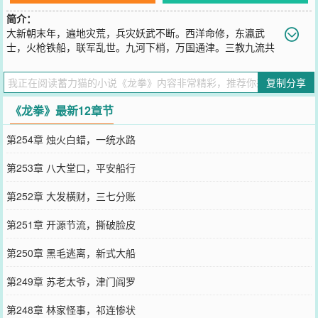
简介：
大新朝末年，遍地灾荒，兵灾妖武不断。西洋命修，东瀛武
士，火枪铁船，联军乱世。九河下梢，万国通津。三教九流共
生于此，规矩大过王法。在这兵荒马乱的王朝末年，秦庚觉醒【百业
书】，从津门人力车夫开始，肝出个武道成神。【车夫】拉客环绕津
复制分享
门全城，解锁【神行】，耐力无穷，日行千里。【扎纸】画龙点睛引
蝶来朝，解锁【六道画皮】，披他人皮，偷学武功。【郎中】仅凭三
《龙拳》最新12章节
指断人生死，解锁【百草天工】，能医万物，可毒真龙。出马【请神
上身】，摸金【寻龙分金】，风水【神机百解】，武师【龙虎交
第254章 烛火白蜡，一统水路
征】。秦庚肝满职业，掌控漕帮，拳打西洋，人送外号“津门阎罗”。
百业成拳，义字当头，斩龙为先，是为龙拳！西洋人驱赶铁船大炮：
第253章 八大堂口，平安船行
“大新朝已允废漕改海。敢阻此事，你秦庚大的过王法？”秦庚负手而
立。“在津门，我秦某就是王法。”“废漕改海，乃百万漕工衣食所系，
第252章 大发横财，三七分账
大新朝许，但秦某决然不许。”“国术，杀人技也。”“西洋人，今日你
我，既分高下，也决生死！”
第251章 开源节流，撕破脸皮
您要是觉得《
龙拳
》还不错的话请不要忘记向您QQ群和微博微信里的
朋友推荐哦！
第250章 黑毛逃离，新式大船
第249章 苏老太爷，津门阎罗
第248章 林家怪事，祁连惨状