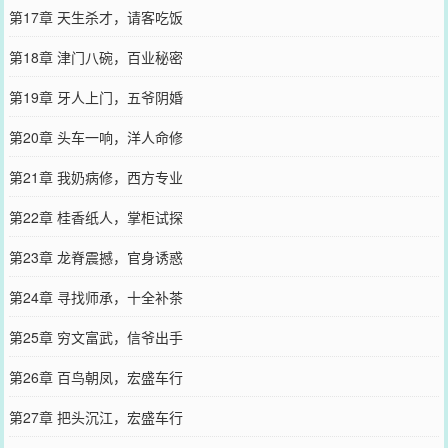
第17章 天生杀才，请客吃饭
第18章 津门八碗，百业秘密
第19章 牙人上门，五爷阴婚
第20章 头车一响，洋人命修
第21章 我奶病修，西方专业
第22章 桂香纸人，掌柜试探
第23章 龙脊震撼，官身诱惑
第24章 寻找师承，十全补茶
第25章 穷文富武，信爷出手
第26章 百鸟朝凤，宏盛车行
第27章 把头沉江，宏盛车行