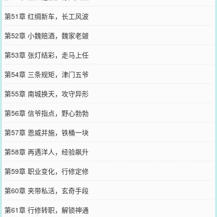
第51章 红绸新车，长工风波
第52章 小魏赔酒，魏家老皴
第53章 张灯结彩，走马上任
第54章 三条规矩，津门五爷
第55章 南城换天，攻守异形
第56章 信爷指点，野心勃勃
第57章 恩威并施，铁桶一块
第58章 再遇洋人，经验飙升
第59章 职业变化，行修定修
第60章 夹带私活，玄奇手段
第61章 行修转职，解锁神通