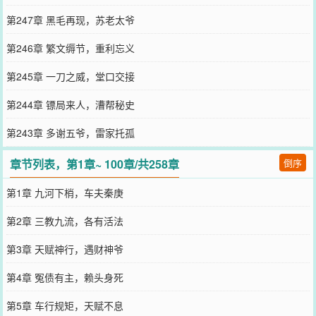
第247章 黑毛再现，苏老太爷
第246章 繁文缛节，重利忘义
第245章 一刀之威，堂口交接
第244章 镖局来人，漕帮秘史
第243章 多谢五爷，雷家托孤
章节列表，第1章~ 100章/共258章
倒序
第1章 九河下梢，车夫秦庚
第2章 三教九流，各有活法
第3章 天赋神行，遇财神爷
第4章 冤债有主，赖头身死
第5章 车行规矩，天赋不息