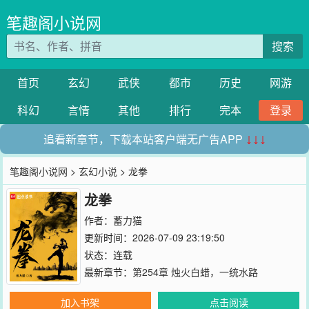
笔趣阁小说网
搜索
首页
玄幻
武侠
都市
历史
网游
科幻
言情
其他
排行
完本
登录
追看新章节，下载本站客户端无广告APP
↓↓↓
笔趣阁小说网
>
玄幻小说
> 龙拳
龙拳
作者：
蓄力猫
更新时间：2026-07-09 23:19:50
状态：连载
最新章节：
第254章 烛火白蜡，一统水路
加入书架
点击阅读