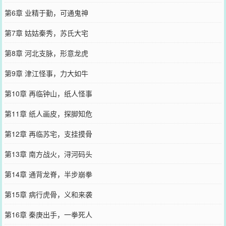
第6章 业精于勤，可通鬼神
第7章 姑姑秦秀，苏氏大宅
第8章 河北支脉，形意龙虎
第9章 津江怪事，力大如牛
第10章 再临钟山，纸人怪事
第11章 纸人画皮，探脚知危
第12章 再临苏宅，支挂摸骨
第13章 南方战火，浔河码头
第14章 通背龙脊，半步崩拳
第15章 病行虎骨，义和来袭
第16章 秦庚出手，一拳死人