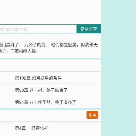
复制分享
仙门赢麻了
、
九公子的剑
、
他们都是魅魔，但我修无
瘸子，二婚闪嫁大佬
、
第102章 幻月妖皇的条件
第98章 这一战，终于结束了
第94章 八十件圣器，终于凑齐了
倒序
第4章 一怒镇化神