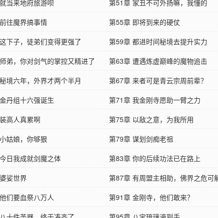
章 就当来地府旅游呗
第51章 家丑不可外扬嘛，我懂的
 前往魔界搞事情
第55章 即将到来的硬仗
章 这下子，徒弟们变得更强了
第59章 都进时间秘境去提升实力
章 师弟，你对剑气的掌控又精进了
第63章 遭遇炼虚巅峰的魔物追击
章 秘境六年，外界才两个半月
第67章 来者可是青云宗周前辈？
章 金丹组十六强诞生
第71章 我金刚寺愿助一臂之力
 装高人真累啊
第75章 以敌之意，为我所用
 小姑娘，你够狠
第79章 谋划剑痴老祖
章 今日我成就剑魔之体
第83章 你的后续功法已在路上
 婆娑世界
第87章 有周盟主相助，佛界之危可
章 他们要血祭八万人
第91章 金刚寺，他们敢来？
章 八十件圣器，终于凑齐了
第95章 八宝琉璃液到手