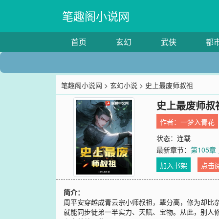
笔趣阁小说网
首页
玄幻
武侠
都
笔趣阁小说网
>
玄幻小说
> 史上最废师叔祖
史上最废师叔
作者：
一梦入青花
状态：连载
最新章节：
第105
加入书架
点击
简介：
周平安穿越成青云宗小师叔祖，辈分高，修为却比杂
就能同步徒弟一半实力、天赋、宝物。从此，别人