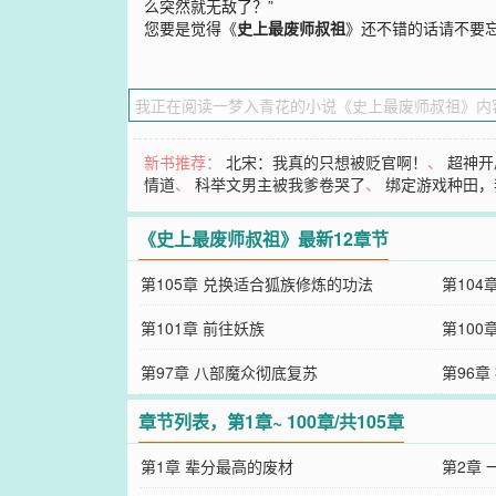
么突然就无敌了？”
您要是觉得《
史上最废师叔祖
》还不错的话请不要
新书推荐：
北宋：我真的只想被贬官啊！
、
超神开
情道
、
科举文男主被我爹卷哭了
、
绑定游戏种田，
《史上最废师叔祖》最新12章节
第105章 兑换适合狐族修炼的功法
第104
第101章 前往妖族
第100
第97章 八部魔众彻底复苏
第96
章节列表，第1章~ 100章/共105章
第1章 辈分最高的废材
第2章