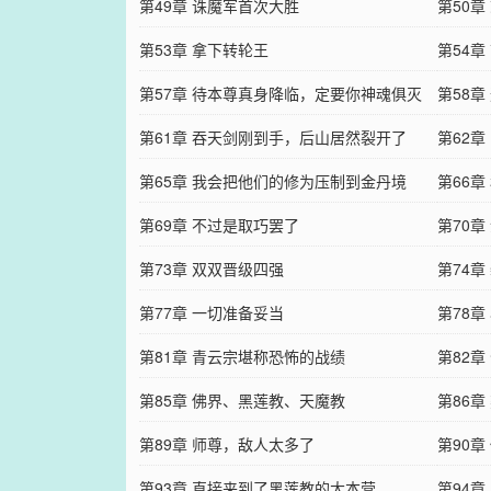
第49章 诛魔军首次大胜
第50
第53章 拿下转轮王
第54章
第57章 待本尊真身降临，定要你神魂俱灭
第58
第61章 吞天剑刚到手，后山居然裂开了
第62
第65章 我会把他们的修为压制到金丹境
第66
第69章 不过是取巧罢了
第70
第73章 双双晋级四强
第74章
第77章 一切准备妥当
第78章
第81章 青云宗堪称恐怖的战绩
第82
第85章 佛界、黑莲教、天魔教
第86章
第89章 师尊，敌人太多了
第90
第93章 直接来到了黑莲教的大本营
第94