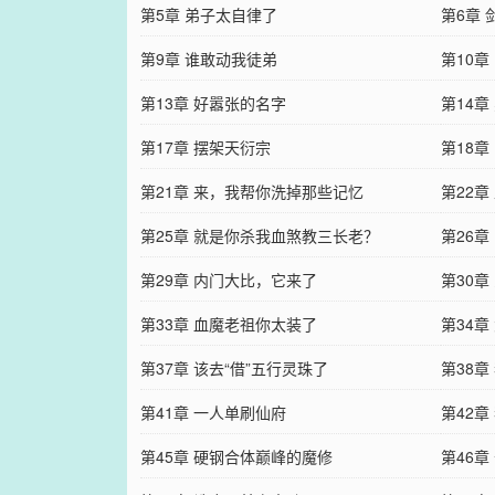
第5章 弟子太自律了
第6章 
第9章 谁敢动我徒弟
第10
第13章 好嚣张的名字
第14
第17章 摆架天衍宗
第18
第21章 来，我帮你洗掉那些记忆
第22
第25章 就是你杀我血煞教三长老？
第26
第29章 内门大比，它来了
第30
第33章 血魔老祖你太装了
第34
第37章 该去“借”五行灵珠了
第38
第41章 一人单刷仙府
第42
第45章 硬钢合体巅峰的魔修
第46