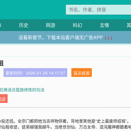
市
历史
网游
科幻
言情
追看新章节，下载本站客户端无广告APP
↓↓↓
祖
更新时间：2026-01-25 14:17:37
直达底部
章 兑换适合狐族修炼的功法
阅读
役还低。全宗门都把他当吉祥物供着，背地里笑他是“史上最废师叔祖”。
修仙我收徒，徒弟越强我越牛。当绝世剑仙、万古女帝、混沌魔神都跪着喊