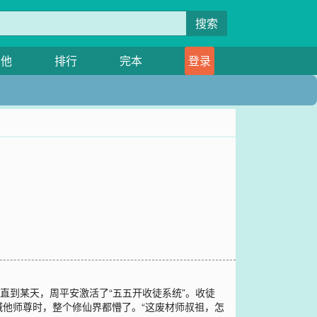
搜索
其他
排行
完本
登录
直到某天，周平安激活了“五五开收徒系统”。收徒
他师尊时，整个修仙界都懵了。“这废材师叔祖，怎