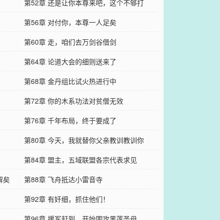
第52章 还是让你本尊来吧，这个不够打
第56章 对付你，本尊一人足矣
第60章 走，咱们去万剑谷借剑
第64章 论道大会的细则送来了
第68章 金丹组比试火热进行中
第72章 你的木系功法对贫僧无效
第76章 千年布局，终于要成了
第80章 今天，我就替你父亲教训教训你
第84章 盟主，五域联盟各宗代表求见
解矣
第88章 飞舟抵达小雷音寺
第92章 有奸细，抓住他们！
第96章 援军赶到，开始围攻黑莲圣母