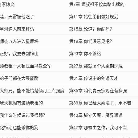
剑冢惊变
第7章 师叔祖不按套路出牌的
章 哇，天雷被他吃了
第11章 给徒弟们做好规划
章 星河道人前来拜访
第15章 论道？你配吗？
章 师徒五人进入星辰塔
第19章 你们没意见吧？
章 正好，我要去剑神山
第23章 你不够格
章 师叔祖一人镇压血煞教全军
第27章 那就屠个大乘期玩玩
章 弟子们都在大展能耐
第31章 传说中的剑道天才
章 大师兄，能不能给楚倾月上点强度
第35章 咱们青云宗现在有多强
章 我天机阁有渡劫老祖的
第39章 你已经大乘境了，用不着
章 我什么时候说过我很弱？
第43章 域外天魔，魔界通道
章 化神期也能杀你的狗
第47章 那盟主之位，我可不当