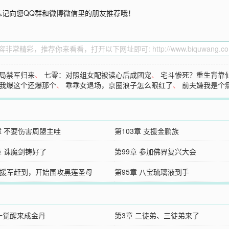
忘记向您QQ群和微博微信里的朋友推荐哦！
局禁军归来
、
七零：对照组女配被读心后成团宠
、
宅斗惨死？重生背靠
我爆这个还爆那个
、
乖乖女退场，京圈浪子怎么眼红了
、
前夫嫌我是个
章 不要伤害周盟主哇
第103章 支援金鹏族
章 诛魔剑铸好了
第99章 参加佛界复兴大会
章 援军赶到，开始围攻黑莲圣母
第95章 八宝琉璃液到手
 一觉醒来成金丹
第3章 二徒弟、三徒弟来了